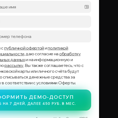
 с
публичной офертой
и
политикой
нциальности
, даю согласие на
обработку
ьных данных
и на информационную и
ую
рассылку
. Вы также соглашаетесь, что с
нковской карты или личного счёта будут
о списываться денежные средства за
 в соответствии с условиями Оферты.
ФОРМИТЬ ДЕМО-ДОСТУП
Б НА 7 ДНЕЙ, ДАЛЕЕ 450 РУБ. В МЕС.