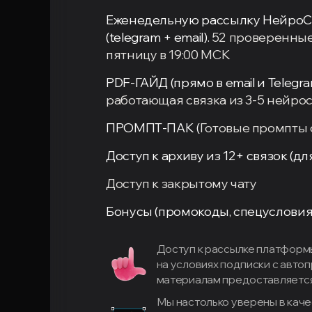
Еженедельную рассылку НейроС
(telegram + email).
52 проверенные
пятницу в 19:00 МСК
PDF-ГАЙД (прямо в email и Telegra
работающая связка из 3-5 нейро
ПРОМПТ-ПАК (
Готовые промпты 
Доступ к архиву из 12+ связок (д
Доступ к закрытому чату
Бонусы (промокоды, спецусловия
Доступ к рассылке платформ
на условиях подписки с авто
материалам предоставляется 
Мы настолько уверены в каче