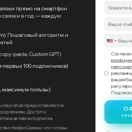
вязки прямо на смартфон
 связки в год — каждую
m).
Пошаговый алгоритм и
сетей
copy-paste,
Custom GPT)
Согласен
конфиде
ля первых 100 подписчиков)
персонал
рекламн
вашей ба
регулярн
, максимум пользы)
Подписку
ы neyrohub предоставляется
О
продлением. Доступ к
1 РУ
пока активна подписка.
стве НейроСвязок, что готовы