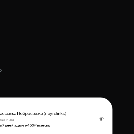
о
ассылка Нейросвязки (neyrolinks)
1
₽
одписка
а
7
дней
и далее
450
₽
в
месяц